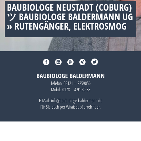
BAUBIOLOGE NEUSTADT (COBURG)
ツ BAUBIOLOGE BALDERMANN UG
» RUTENGÄNGER, ELEKTROSMOG
BAUBIOLOGE BALDERMANN
Telefon:
08121 – 2259056
Mobil:
0178 – 4 91 39 38
E-Mail: info@baubiologe-baldermann.de
Für Sie auch per
Whatsapp!
erreichbar.