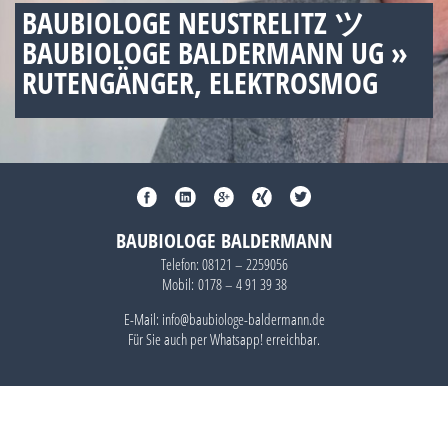
BAUBIOLOGE NEUSTRELITZ ツ
BAUBIOLOGE BALDERMANN UG »
RUTENGÄNGER, ELEKTROSMOG
BAUBIOLOGE BALDERMANN
Telefon:
08121 – 2259056
Mobil:
0178 – 4 91 39 38
E-Mail: info@baubiologe-baldermann.de
Für Sie auch per
Whatsapp!
erreichbar.