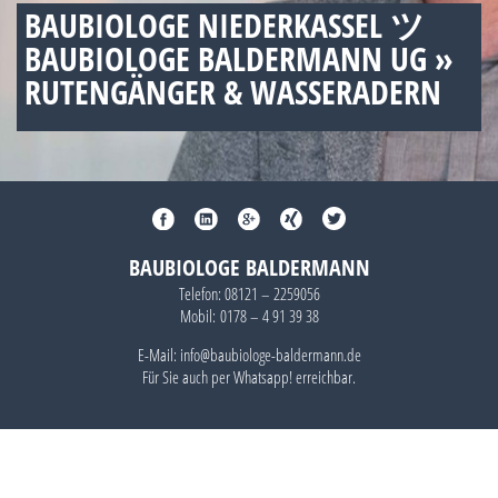
BAUBIOLOGE NIEDERKASSEL ツ
BAUBIOLOGE BALDERMANN UG »
RUTENGÄNGER & WASSERADERN
BAUBIOLOGE BALDERMANN
Telefon:
08121 – 2259056
Mobil:
0178 – 4 91 39 38
E-Mail: info@baubiologe-baldermann.de
Für Sie auch per
Whatsapp!
erreichbar.