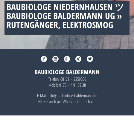
BAUBIOLOGE NIEDERNHAUSEN ツ
BAUBIOLOGE BALDERMANN UG »
RUTENGÄNGER, ELEKTROSMOG
BAUBIOLOGE BALDERMANN
Telefon:
08121 – 2259056
Mobil:
0178 – 4 91 39 38
E-Mail: info@baubiologe-baldermann.de
Für Sie auch per
Whatsapp!
erreichbar.