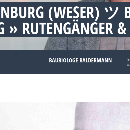
ENBURG (WESER) ツ 
 » RUTENGÄNGER &
BAUBIOLOGE BALDERMANN
Te
Mo