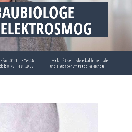
BAUBIOLOGE
 ELEKTROSMOG
lefon:
08121 – 2259056
E-Mail: info@baubiologe-baldermann.de
bil:
0178 – 4 91 39 38
Für Sie auch per
Whatsapp!
erreichbar.