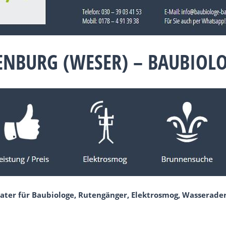
ENBURG (WESER) – BAUBIOL
rater für Baubiologe, Rutengänger, Elektrosmog, Wasserad