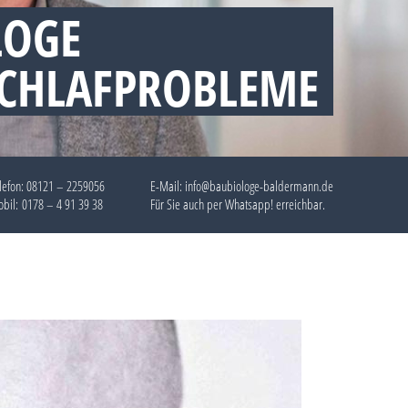
LOGE
SCHLAFPROBLEME
lefon:
08121 – 2259056
E-Mail: info@baubiologe-baldermann.de
bil:
0178 – 4 91 39 38
Für Sie auch per
Whatsapp!
erreichbar.