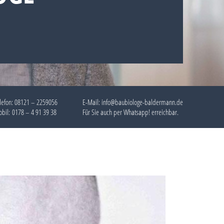
lefon:
08121 – 2259056
E-Mail: info@baubiologe-baldermann.de
bil:
0178 – 4 91 39 38
Für Sie auch per
Whatsapp!
erreichbar.