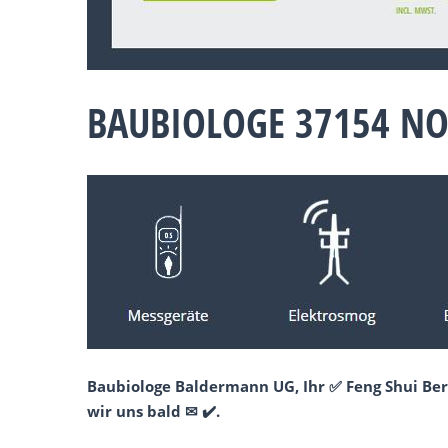
BAUBIOLOGE 37154 N
Baubiologe Baldermann UG, Ihr ✅ Feng Shui Ber
wir uns bald ✉ ✔️.