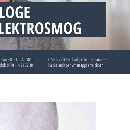
LOGE
ELEKTROSMOG
lefon:
08121 – 2259056
E-Mail: info@baubiologe-baldermann.de
bil:
0178 – 4 91 39 38
Für Sie auch per
Whatsapp!
erreichbar.