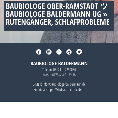
BAUBIOLOGE OBER-RAMSTADT ツ
BAUBIOLOGE BALDERMANN UG »
RUTENGÄNGER, SCHLAFPROBLEME
BAUBIOLOGE BALDERMANN
Telefon:
08121 – 2259056
Mobil:
0178 – 4 91 39 38
E-Mail: info@baubiologe-baldermann.de
Für Sie auch per
Whatsapp!
erreichbar.