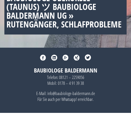
(TAUNUS) ツ BAUBIOLOGE
BALDERMANN UG »
RUTENGÄNGER, SCHLAFPROBLEME
BAUBIOLOGE BALDERMANN
Telefon:
08121 – 2259056
Mobil:
0178 – 4 91 39 38
E-Mail: info@baubiologe-baldermann.de
Für Sie auch per
Whatsapp!
erreichbar.