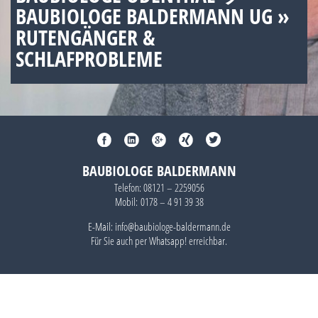
BAUBIOLOGE BALDERMANN UG »
RUTENGÄNGER &
SCHLAFPROBLEME
BAUBIOLOGE BALDERMANN
Telefon:
08121 – 2259056
Mobil:
0178 – 4 91 39 38
E-Mail: info@baubiologe-baldermann.de
Für Sie auch per
Whatsapp!
erreichbar.