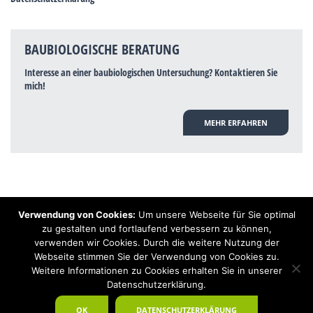
BAUBIOLOGISCHE BERATUNG
Interesse an einer baubiologischen Untersuchung? Kontaktieren Sie
mich!
MEHR ERFAHREN
Verwendung von Cookies:
Um unsere Webseite für Sie optimal
Hinweis: Trotz zahlreicher Studien, die einen Zusammenhang zwischen
zu gestalten und fortlaufend verbessern zu können,
Elektrosmog und gesundheitlichen Problemen aufzeigen, ist es von der
verwenden wir Cookies. Durch die weitere Nutzung der
praktischen Schulmedizin bisher wissenschaftlich nicht anerkannt, dass
Elektrosmog und Erdstrahlen gesundheitliche Auswirkungen haben können.
Webseite stimmen Sie der Verwendung von Cookies zu.
Ähnliches galt auch über Jahrzehnte für die Akkupunktur und die
Weitere Informationen zu Cookies erhalten Sie in unserer
Homöopathie. Sie suchen einen Baubiologen? Baubiologe Baldermnn - Ihr
Datenschutzerklärung.
Spezialist für gesunden Schlaf!
OK
DATENSCHUTZERKLÄRUNG