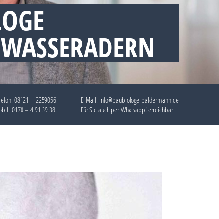
LOGE
 WASSERADERN
lefon:
08121 – 2259056
E-Mail: info@baubiologe-baldermann.de
bil:
0178 – 4 91 39 38
Für Sie auch per
Whatsapp!
erreichbar.