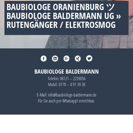
BAUBIOLOGE ORANIENBURG ツ
BAUBIOLOGE BALDERMANN UG »
RUTENGÄNGER / ELEKTROSMOG
BAUBIOLOGE BALDERMANN
Telefon:
08121 – 2259056
Mobil:
0178 – 4 91 39 38
E-Mail: info@baubiologe-baldermann.de
Für Sie auch per
Whatsapp!
erreichbar.