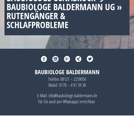
BAUBIOLOGE BALDERMANN UG »
RUTENGÄNGER &
SCHLAFPROBLEME
BAUBIOLOGE BALDERMANN
Telefon:
08121 – 2259056
Mobil:
0178 – 4 91 39 38
E-Mail: info@baubiologe-baldermann.de
Für Sie auch per
Whatsapp!
erreichbar.