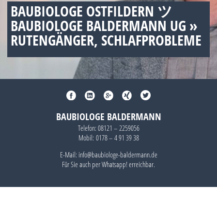
BAUBIOLOGE OSTFILDERN ツ
BAUBIOLOGE BALDERMANN UG »
RUTENGÄNGER, SCHLAFPROBLEME
BAUBIOLOGE BALDERMANN
Telefon:
08121 – 2259056
Mobil:
0178 – 4 91 39 38
E-Mail: info@baubiologe-baldermann.de
Für Sie auch per
Whatsapp!
erreichbar.