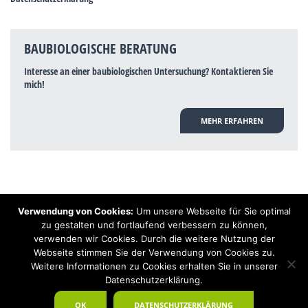
BAUBIOLOGISCHE BERATUNG
Interesse an einer baubiologischen Untersuchung? Kontaktieren Sie
mich!
MEHR ERFAHREN
Verwendung von Cookies:
Um unsere Webseite für Sie optimal
Hinweis: Trotz zahlreicher Studien, die einen Zusammenhang zwischen
zu gestalten und fortlaufend verbessern zu können,
Elektrosmog und gesundheitlichen Problemen aufzeigen, ist es von der
verwenden wir Cookies. Durch die weitere Nutzung der
praktischen Schulmedizin bisher wissenschaftlich nicht anerkannt, dass
Elektrosmog und Erdstrahlen gesundheitliche Auswirkungen haben können.
Webseite stimmen Sie der Verwendung von Cookies zu.
Ähnliches galt auch über Jahrzehnte für die Akkupunktur und die
Weitere Informationen zu Cookies erhalten Sie in unserer
Homöopathie. Sie suchen einen Baubiologen? Baubiologe Baldermnn - Ihr
Datenschutzerklärung.
Spezialist für gesunden Schlaf!
OK
DATENSCHUTZERKLÄRUNG