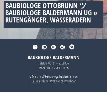
BAUBIOLOGE OTTOBRUNN ツ
BAUBIOLOGE BALDERMANN UG »
RUTENGÄNGER, WASSERADERN
BAUBIOLOGE BALDERMANN
Telefon:
08121 – 2259056
Mobil:
0178 – 4 91 39 38
E-Mail: info@baubiologe-baldermann.de
Für Sie auch per
Whatsapp!
erreichbar.