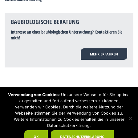
BAUBIOLOGISCHE BERATUNG
Interesse an einer baubiologischen Untersuchung? Kontaktieren Sie
mich!
MEHR ERFAHREN
Verwendung von Cookies:
Um unsere Webseite für Sie optimal
Hinweis: Trotz zahlreicher Studien, die einen Zusammenhang zwischen
zu gestalten und fortlaufend verbessern zu können,
Elektrosmog und gesundheitlichen Problemen aufzeigen, ist es von der
verwenden wir Cookies. Durch die weitere Nutzung der
praktischen Schulmedizin bisher wissenschaftlich nicht anerkannt, dass
Elektrosmog und Erdstrahlen gesundheitliche Auswirkungen haben können.
Webseite stimmen Sie der Verwendung von Cookies zu.
Ähnliches galt auch über Jahrzehnte für die Akkupunktur und die
Weitere Informationen zu Cookies erhalten Sie in unserer
Homöopathie. Sie suchen einen Baubiologen? Baubiologe Baldermnn - Ihr
Datenschutzerklärung.
Spezialist für gesunden Schlaf!
OK
DATENSCHUTZERKLÄRUNG