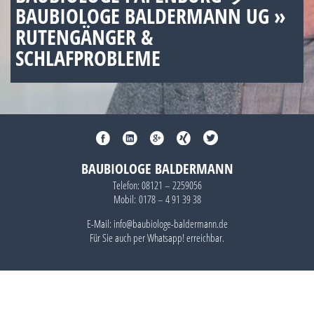
BAUBIOLOGE BALDERMANN UG »
RUTENGÄNGER &
SCHLAFPROBLEME
BAUBIOLOGE BALDERMANN
Telefon:
08121 – 2259056
Mobil:
0178 – 4 91 39 38
E-Mail: info@baubiologe-baldermann.de
Für Sie auch per
Whatsapp!
erreichbar.