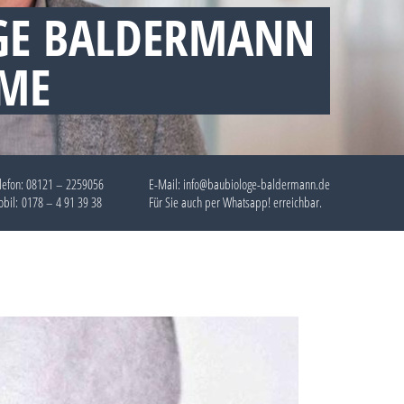
GE BALDERMANN
EME
lefon:
08121 – 2259056
E-Mail: info@baubiologe-baldermann.de
bil:
0178 – 4 91 39 38
Für Sie auch per
Whatsapp!
erreichbar.