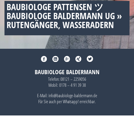
BAUBIOLOGE PATTENSEN ツ
BAUBIOLOGE BALDERMANN UG »
RUTENGÄNGER, WASSERADERN
BAUBIOLOGE BALDERMANN
Telefon:
08121 – 2259056
Mobil:
0178 – 4 91 39 38
E-Mail: info@baubiologe-baldermann.de
Für Sie auch per
Whatsapp!
erreichbar.