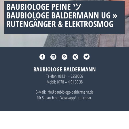
BAUBIOLOGE PEINE ツ
BAUBIOLOGE BALDERMANN UG »
RUTENGÄNGER & ELEKTROSMOG
BAUBIOLOGE BALDERMANN
Telefon:
08121 – 2259056
Mobil:
0178 – 4 91 39 38
E-Mail: info@baubiologe-baldermann.de
Für Sie auch per
Whatsapp!
erreichbar.