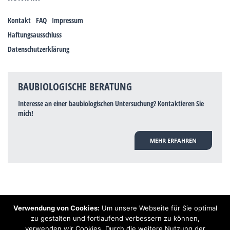
Kontakt
FAQ
Impressum
Haftungsausschluss
Datenschutzerklärung
BAUBIOLOGISCHE BERATUNG
Interesse an einer baubiologischen Untersuchung? Kontaktieren Sie
mich!
MEHR ERFAHREN
Verwendung von Cookies:
Um unsere Webseite für Sie optimal
Hinweis: Trotz zahlreicher Studien, die einen Zusammenhang zwischen
zu gestalten und fortlaufend verbessern zu können,
Elektrosmog und gesundheitlichen Problemen aufzeigen, ist es von der
verwenden wir Cookies. Durch die weitere Nutzung der
praktischen Schulmedizin bisher wissenschaftlich nicht anerkannt, dass