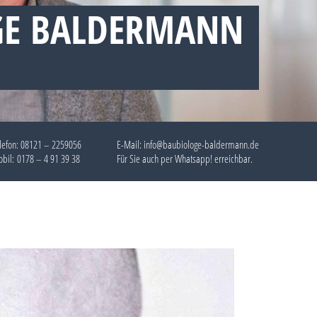
GE BALDERMANN
N
lefon:
08121 – 2259056
E-Mail: info@baubiologe-baldermann.de
bil:
0178 – 4 91 39 38
Für Sie auch per
Whatsapp!
erreichbar.