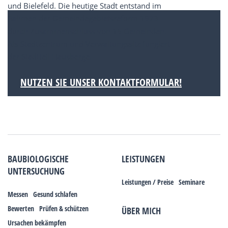
und Bielefeld. Die heutige Stadt entstand im
Rahmen der Gemeindegebietsreform 1973
durch Zusammenschluss von 15 Gemeinden.
Als Stadtzentrum und Verwaltungssitz fungiert
der Stadtteil Hausberge.
NUTZEN SIE UNSER KONTAKTFORMULAR!
BAUBIOLOGISCHE
LEISTUNGEN
UNTERSUCHUNG
Leistungen / Preise
Seminare
Messen
Gesund schlafen
Bewerten
Prüfen & schützen
ÜBER MICH
Ursachen bekämpfen