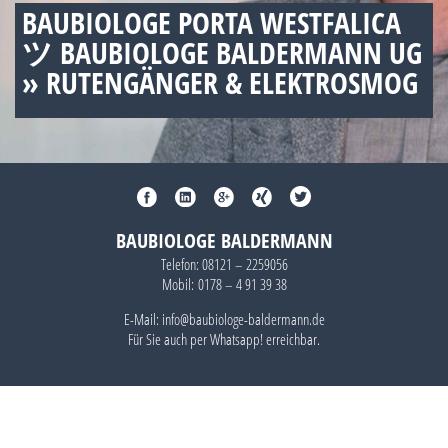
BAUBIOLOGE PORTA WESTFALICA
ツ BAUBIOLOGE BALDERMANN UG
» RUTENGÄNGER & ELEKTROSMOG
BAUBIOLOGE BALDERMANN
Telefon:
08121 – 2259056
Mobil:
0178 – 4 91 39 38
E-Mail: info@baubiologe-baldermann.de
Für Sie auch per
Whatsapp!
erreichbar.