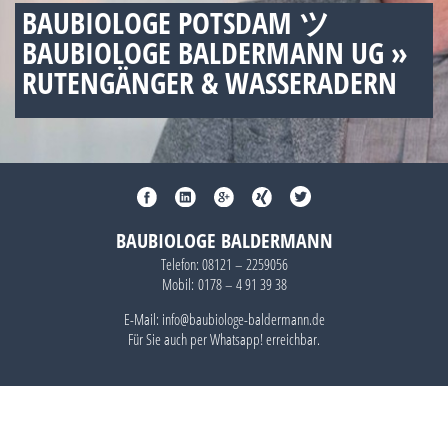
BAUBIOLOGE POTSDAM ツ
BAUBIOLOGE BALDERMANN UG »
RUTENGÄNGER & WASSERADERN
BAUBIOLOGE BALDERMANN
Telefon:
08121 – 2259056
Mobil:
0178 – 4 91 39 38
E-Mail: info@baubiologe-baldermann.de
Für Sie auch per
Whatsapp!
erreichbar.