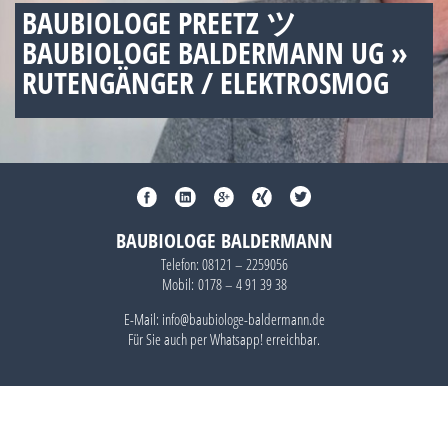
BAUBIOLOGE PREETZ ツ
BAUBIOLOGE BALDERMANN UG »
RUTENGÄNGER / ELEKTROSMOG
BAUBIOLOGE BALDERMANN
Telefon:
08121 – 2259056
Mobil:
0178 – 4 91 39 38
E-Mail: info@baubiologe-baldermann.de
Für Sie auch per
Whatsapp!
erreichbar.