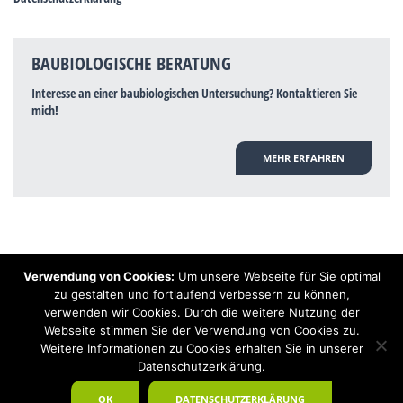
BAUBIOLOGISCHE BERATUNG
Interesse an einer baubiologischen Untersuchung? Kontaktieren Sie
mich!
MEHR ERFAHREN
Verwendung von Cookies:
Um unsere Webseite für Sie optimal
Hinweis: Trotz zahlreicher Studien, die einen Zusammenhang zwischen
zu gestalten und fortlaufend verbessern zu können,
Elektrosmog und gesundheitlichen Problemen aufzeigen, ist es von der
verwenden wir Cookies. Durch die weitere Nutzung der
praktischen Schulmedizin bisher wissenschaftlich nicht anerkannt, dass
Elektrosmog und Erdstrahlen gesundheitliche Auswirkungen haben können.
Webseite stimmen Sie der Verwendung von Cookies zu.
Ähnliches galt auch über Jahrzehnte für die Akkupunktur und die
Weitere Informationen zu Cookies erhalten Sie in unserer
Homöopathie. Sie suchen einen Baubiologen? Baubiologe Baldermnn - Ihr
Datenschutzerklärung.
Spezialist für gesunden Schlaf!
OK
DATENSCHUTZERKLÄRUNG