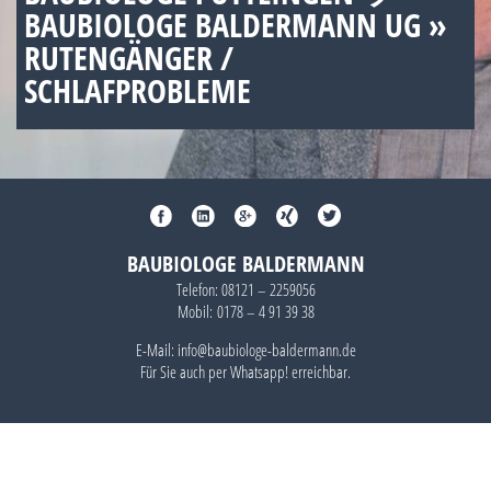
BAUBIOLOGE BALDERMANN UG »
RUTENGÄNGER /
SCHLAFPROBLEME
BAUBIOLOGE BALDERMANN
Telefon:
08121 – 2259056
Mobil:
0178 – 4 91 39 38
E-Mail: info@baubiologe-baldermann.de
Für Sie auch per
Whatsapp!
erreichbar.