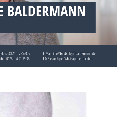
E BALDERMANN
lefon:
08121 – 2259056
E-Mail: info@baubiologe-baldermann.de
bil:
0178 – 4 91 39 38
Für Sie auch per
Whatsapp!
erreichbar.