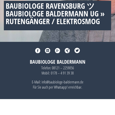
BAUBIOLOGE RAVENSBURG ツ
BAUBIOLOGE BALDERMANN UG »
RUTENGÄNGER / ELEKTROSMOG
BAUBIOLOGE BALDERMANN
Telefon:
08121 – 2259056
Mobil:
0178 – 4 91 39 38
E-Mail: info@baubiologe-baldermann.de
Für Sie auch per
Whatsapp!
erreichbar.