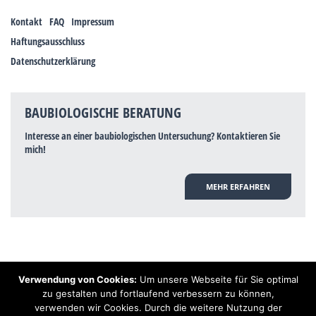
Kontakt
FAQ
Impressum
Haftungsausschluss
Datenschutzerklärung
BAUBIOLOGISCHE BERATUNG
Interesse an einer baubiologischen Untersuchung? Kontaktieren Sie
mich!
MEHR ERFAHREN
Verwendung von Cookies:
Um unsere Webseite für Sie optimal
Hinweis: Trotz zahlreicher Studien, die einen Zusammenhang zwischen
zu gestalten und fortlaufend verbessern zu können,
Elektrosmog und gesundheitlichen Problemen aufzeigen, ist es von der
verwenden wir Cookies. Durch die weitere Nutzung der
praktischen Schulmedizin bisher wissenschaftlich nicht anerkannt, dass