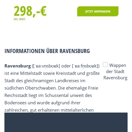
INFORMATIONEN ÜBER RAVENSBURG
Ravensburg
([ˈʁaːvn̩sbʊʁk] oder [ˈʁaːfn̩sbʊʁk])
ist eine Mittelstadt sowie Kreisstadt und größte
Stadt des gleichnamigen Landkreises im
südlichen Oberschwaben. Die ehemalige Freie
Reichsstadt liegt im Schussental unweit des
Bodensees und wurde aufgrund ihrer
zahlreichen, gut erhaltenen mittelalterlichen
Türme früher auch als „das schwäbische
Nürnberg“ bezeichnet. Seit 1. April 1956 ist