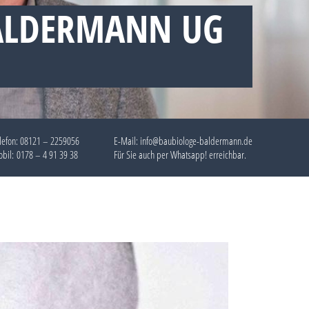
BALDERMANN UG
lefon:
08121 – 2259056
E-Mail: info@baubiologe-baldermann.de
bil:
0178 – 4 91 39 38
Für Sie auch per
Whatsapp!
erreichbar.