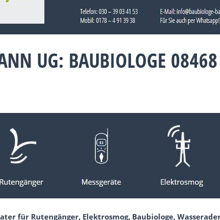
ANN UG: BAUBIOLOGE 08468
ater für Rutengänger, Elektrosmog, Baubiologe, Wasserade