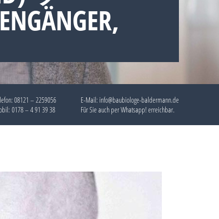
TENGÄNGER,
lefon:
08121 – 2259056
E-Mail: info@baubiologe-baldermann.de
bil:
0178 – 4 91 39 38
Für Sie auch per
Whatsapp!
erreichbar.