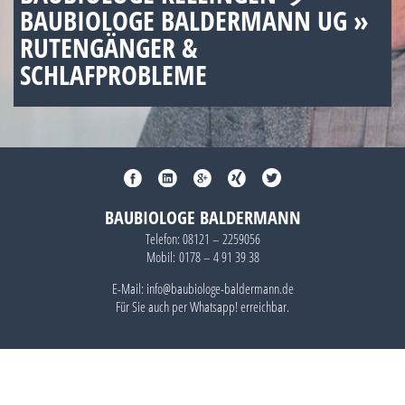
BAUBIOLOGE BALDERMANN UG »
RUTENGÄNGER &
SCHLAFPROBLEME
BAUBIOLOGE BALDERMANN
Telefon:
08121 – 2259056
Mobil:
0178 – 4 91 39 38
E-Mail: info@baubiologe-baldermann.de
Für Sie auch per
Whatsapp!
erreichbar.