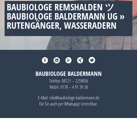
BAUBIOLOGE REMSHALDEN ツ
BAUBIOLOGE BALDERMANN UG »
RUTENGÄNGER, WASSERADERN
BAUBIOLOGE BALDERMANN
Telefon:
08121 – 2259056
Mobil:
0178 – 4 91 39 38
E-Mail: info@baubiologe-baldermann.de
Für Sie auch per
Whatsapp!
erreichbar.