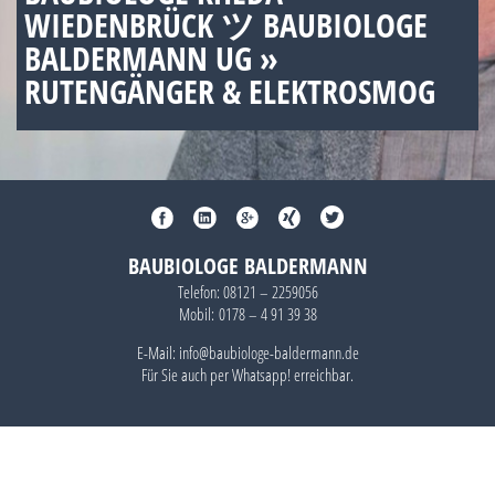
WIEDENBRÜCK ツ BAUBIOLOGE
BALDERMANN UG »
RUTENGÄNGER & ELEKTROSMOG
BAUBIOLOGE BALDERMANN
Telefon:
08121 – 2259056
Mobil:
0178 – 4 91 39 38
E-Mail: info@baubiologe-baldermann.de
Für Sie auch per
Whatsapp!
erreichbar.