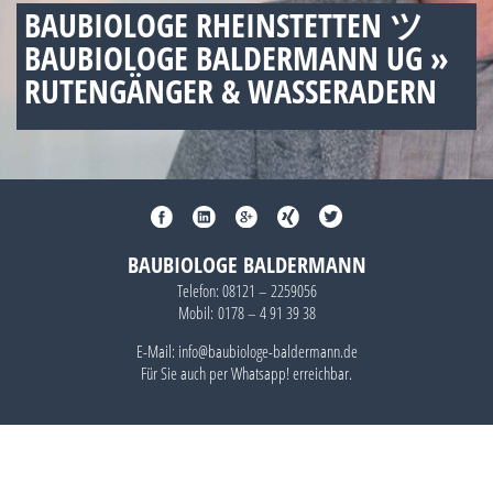
BAUBIOLOGE RHEINSTETTEN ツ
BAUBIOLOGE BALDERMANN UG »
RUTENGÄNGER & WASSERADERN
BAUBIOLOGE BALDERMANN
Telefon:
08121 – 2259056
Mobil:
0178 – 4 91 39 38
E-Mail: info@baubiologe-baldermann.de
Für Sie auch per
Whatsapp!
erreichbar.