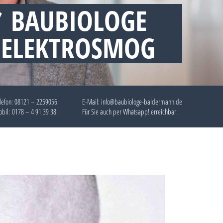
 BAUBIOLOGE
 ELEKTROSMOG
lefon:
08121 – 2259056
E-Mail: info@baubiologe-baldermann.de
bil:
0178 – 4 91 39 38
Für Sie auch per
Whatsapp!
erreichbar.