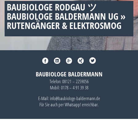
BAUBIOLOGE RODGAU ツ
BAUBIOLOGE BALDERMANN UG »
RUTENGÄNGER & ELEKTROSMOG
BAUBIOLOGE BALDERMANN
Telefon:
08121 – 2259056
Mobil:
0178 – 4 91 39 38
E-Mail: info@baubiologe-baldermann.de
Für Sie auch per
Whatsapp!
erreichbar.