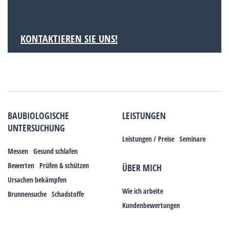
8. Jahrhundert zurück. Sitz der Stadtverwaltung
ist der zentral gelegene Stadtteil Jügesheim.
KONTAKTIEREN SIE UNS!
BAUBIOLOGISCHE
LEISTUNGEN
UNTERSUCHUNG
Leistungen / Preise
Seminare
Messen
Gesund schlafen
Bewerten
Prüfen & schützen
ÜBER MICH
Ursachen bekämpfen
Wie ich arbeite
Brunnensuche
Schadstoffe
Kundenbewertungen