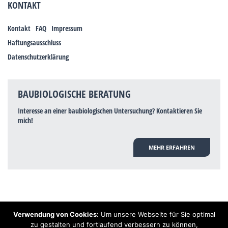
KONTAKT
Kontakt
FAQ
Impressum
Haftungsausschluss
Datenschutzerklärung
BAUBIOLOGISCHE BERATUNG
Interesse an einer baubiologischen Untersuchung? Kontaktieren Sie
mich!
MEHR ERFAHREN
Verwendung von Cookies:
Um unsere Webseite für Sie optimal
Hinweis: Trotz zahlreicher Studien, die einen Zusammenhang zwischen
zu gestalten und fortlaufend verbessern zu können,
Elektrosmog und gesundheitlichen Problemen aufzeigen, ist es von der