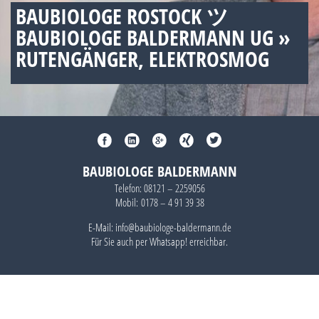
BAUBIOLOGE ROSTOCK ツ
BAUBIOLOGE BALDERMANN UG »
RUTENGÄNGER, ELEKTROSMOG
BAUBIOLOGE BALDERMANN
Telefon:
08121 – 2259056
Mobil:
0178 – 4 91 39 38
E-Mail: info@baubiologe-baldermann.de
Für Sie auch per
Whatsapp!
erreichbar.