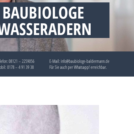
 BAUBIOLOGE
 WASSERADERN
lefon:
08121 – 2259056
E-Mail: info@baubiologe-baldermann.de
bil:
0178 – 4 91 39 38
Für Sie auch per
Whatsapp!
erreichbar.