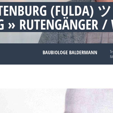
TENBURG (FULDA) ツ
 » RUTENGÄNGER /
BAUBIOLOGE BALDERMANN
Te
Mo