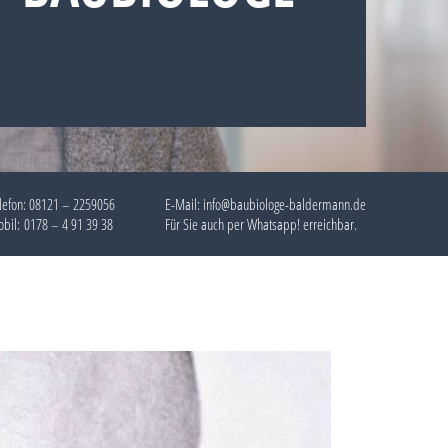
lefon:
08121 – 2259056
E-Mail: info@baubiologe-baldermann.de
bil:
0178 – 4 91 39 38
Für Sie auch per
Whatsapp!
erreichbar.