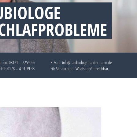
UBIOLOGE
SCHLAFPROBLEME
lefon:
08121 – 2259056
E-Mail: info@baubiologe-baldermann.de
bil:
0178 – 4 91 39 38
Für Sie auch per
Whatsapp!
erreichbar.