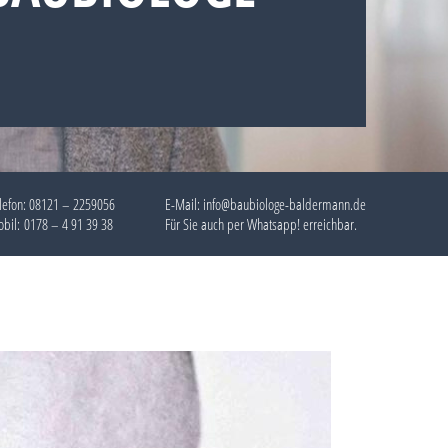
lefon:
08121 – 2259056
E-Mail: info@baubiologe-baldermann.de
bil:
0178 – 4 91 39 38
Für Sie auch per
Whatsapp!
erreichbar.