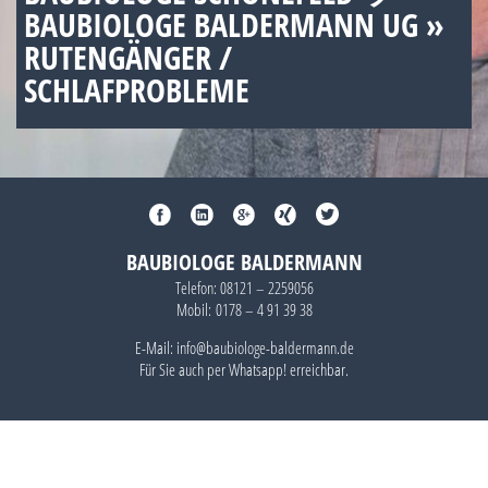
BAUBIOLOGE BALDERMANN UG »
RUTENGÄNGER /
SCHLAFPROBLEME
BAUBIOLOGE BALDERMANN
Telefon:
08121 – 2259056
Mobil:
0178 – 4 91 39 38
E-Mail: info@baubiologe-baldermann.de
Für Sie auch per
Whatsapp!
erreichbar.