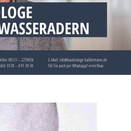
OLOGE
 WASSERADERN
lefon:
08121 – 2259056
E-Mail: info@baubiologe-baldermann.de
bil:
0178 – 4 91 39 38
Für Sie auch per
Whatsapp!
erreichbar.