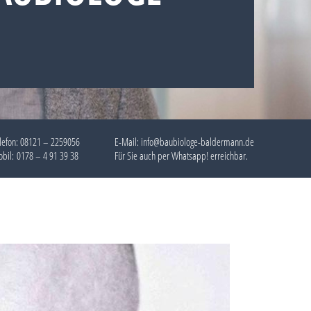
lefon:
08121 – 2259056
E-Mail: info@baubiologe-baldermann.de
bil:
0178 – 4 91 39 38
Für Sie auch per
Whatsapp!
erreichbar.