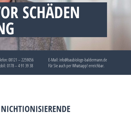
VOR SCHÄDEN
NG
lefon:
08121 – 2259056
E-Mail: info@baubiologe-baldermann.de
bil:
0178 – 4 91 39 38
Für Sie auch per
Whatsapp!
erreichbar.
 NICHTIONISIERENDE