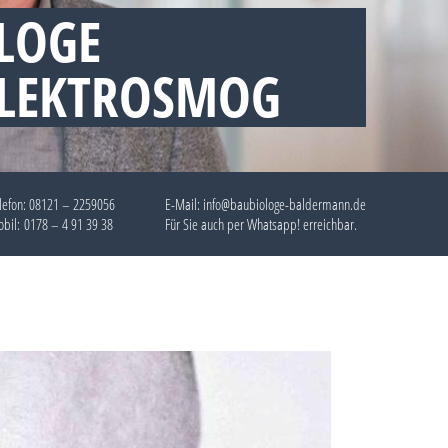
LOGE
ELEKTROSMOG
lefon:
08121 – 2259056
E-Mail: info@baubiologe-baldermann.de
bil:
0178 – 4 91 39 38
Für Sie auch per
Whatsapp!
erreichbar.