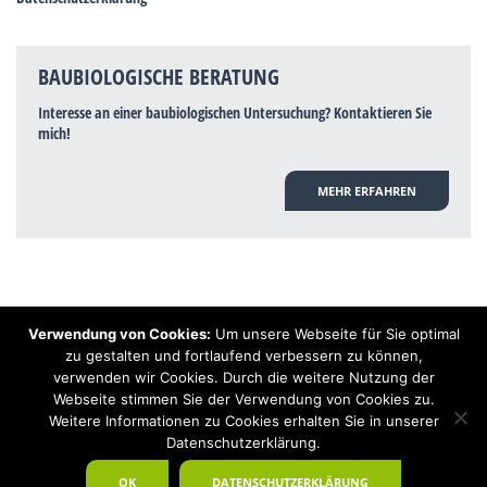
BAUBIOLOGISCHE BERATUNG
Interesse an einer baubiologischen Untersuchung? Kontaktieren Sie
mich!
MEHR ERFAHREN
Verwendung von Cookies:
Um unsere Webseite für Sie optimal
Hinweis: Trotz zahlreicher Studien, die einen Zusammenhang zwischen
zu gestalten und fortlaufend verbessern zu können,
Elektrosmog und gesundheitlichen Problemen aufzeigen, ist es von der
verwenden wir Cookies. Durch die weitere Nutzung der
praktischen Schulmedizin bisher wissenschaftlich nicht anerkannt, dass
Elektrosmog und Erdstrahlen gesundheitliche Auswirkungen haben können.
Webseite stimmen Sie der Verwendung von Cookies zu.
Ähnliches galt auch über Jahrzehnte für die Akkupunktur und die
Weitere Informationen zu Cookies erhalten Sie in unserer
Homöopathie. Sie suchen einen Baubiologen? Baubiologe Baldermnn - Ihr
Datenschutzerklärung.
Spezialist für gesunden Schlaf!
OK
DATENSCHUTZERKLÄRUNG