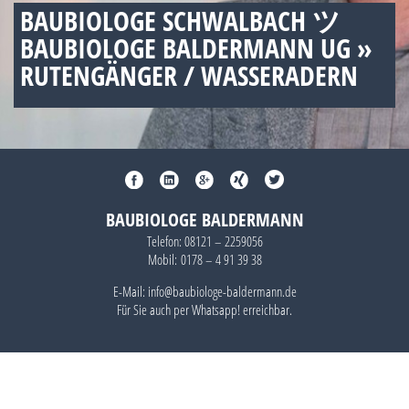
BAUBIOLOGE SCHWALBACH ツ
BAUBIOLOGE BALDERMANN UG »
RUTENGÄNGER / WASSERADERN
BAUBIOLOGE BALDERMANN
Telefon:
08121 – 2259056
Mobil:
0178 – 4 91 39 38
E-Mail: info@baubiologe-baldermann.de
Für Sie auch per
Whatsapp!
erreichbar.