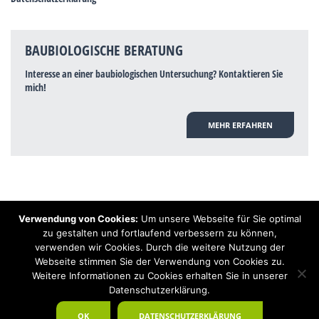
BAUBIOLOGISCHE BERATUNG
Interesse an einer baubiologischen Untersuchung? Kontaktieren Sie
mich!
MEHR ERFAHREN
Verwendung von Cookies:
Um unsere Webseite für Sie optimal
Hinweis: Trotz zahlreicher Studien, die einen Zusammenhang zwischen
zu gestalten und fortlaufend verbessern zu können,
Elektrosmog und gesundheitlichen Problemen aufzeigen, ist es von der
verwenden wir Cookies. Durch die weitere Nutzung der
praktischen Schulmedizin bisher wissenschaftlich nicht anerkannt, dass
Elektrosmog und Erdstrahlen gesundheitliche Auswirkungen haben können.
Webseite stimmen Sie der Verwendung von Cookies zu.
Ähnliches galt auch über Jahrzehnte für die Akkupunktur und die
Weitere Informationen zu Cookies erhalten Sie in unserer
Homöopathie. Sie suchen einen Baubiologen? Baubiologe Baldermnn - Ihr
Datenschutzerklärung.
Spezialist für gesunden Schlaf!
OK
DATENSCHUTZERKLÄRUNG