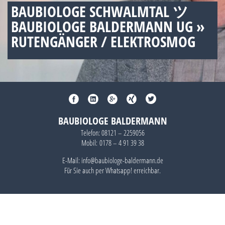
BAUBIOLOGE SCHWALMTAL ツ
BAUBIOLOGE BALDERMANN UG »
RUTENGÄNGER / ELEKTROSMOG
BAUBIOLOGE BALDERMANN
Telefon:
08121 – 2259056
Mobil:
0178 – 4 91 39 38
E-Mail: info@baubiologe-baldermann.de
Für Sie auch per
Whatsapp!
erreichbar.