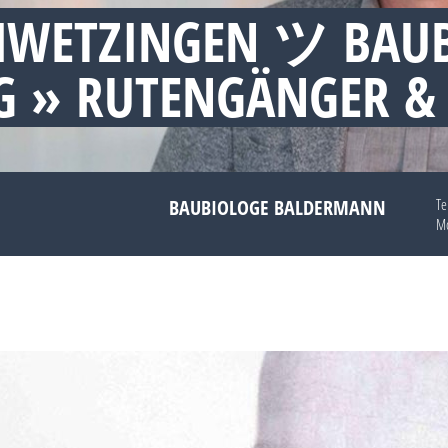
HWETZINGEN ツ BAU
 » RUTENGÄNGER &
BAUBIOLOGE BALDERMANN
Te
Mo