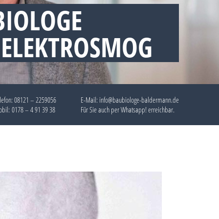
BIOLOGE
 ELEKTROSMOG
lefon:
08121 – 2259056
E-Mail: info@baubiologe-baldermann.de
bil:
0178 – 4 91 39 38
Für Sie auch per
Whatsapp!
erreichbar.