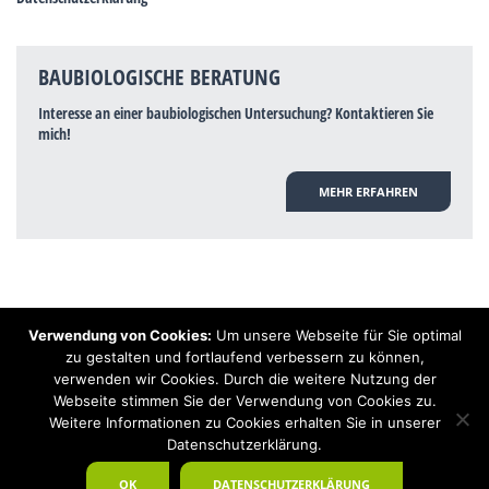
BAUBIOLOGISCHE BERATUNG
Interesse an einer baubiologischen Untersuchung? Kontaktieren Sie
mich!
MEHR ERFAHREN
Verwendung von Cookies:
Um unsere Webseite für Sie optimal
Hinweis: Trotz zahlreicher Studien, die einen Zusammenhang zwischen
zu gestalten und fortlaufend verbessern zu können,
Elektrosmog und gesundheitlichen Problemen aufzeigen, ist es von der
verwenden wir Cookies. Durch die weitere Nutzung der
praktischen Schulmedizin bisher wissenschaftlich nicht anerkannt, dass
Elektrosmog und Erdstrahlen gesundheitliche Auswirkungen haben können.
Webseite stimmen Sie der Verwendung von Cookies zu.
Ähnliches galt auch über Jahrzehnte für die Akkupunktur und die
Weitere Informationen zu Cookies erhalten Sie in unserer
Homöopathie. Sie suchen einen Baubiologen? Baubiologe Baldermnn - Ihr
Datenschutzerklärung.
Spezialist für gesunden Schlaf!
OK
DATENSCHUTZERKLÄRUNG