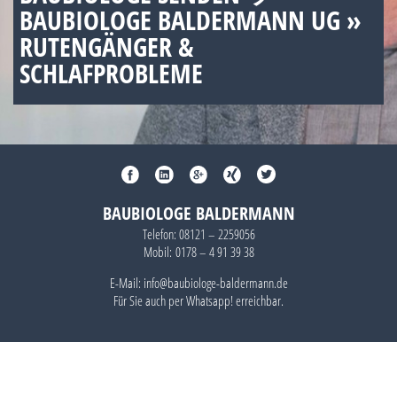
BAUBIOLOGE BALDERMANN UG »
RUTENGÄNGER &
SCHLAFPROBLEME
BAUBIOLOGE BALDERMANN
Telefon:
08121 – 2259056
Mobil:
0178 – 4 91 39 38
E-Mail: info@baubiologe-baldermann.de
Für Sie auch per
Whatsapp!
erreichbar.