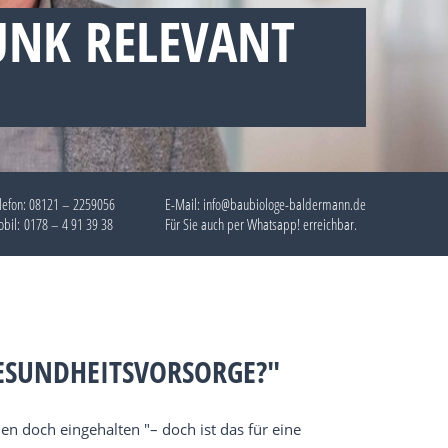
UNK RELEVANT
lefon:
08121 – 2259056
E-Mail: info@baubiologe-baldermann.de
bil:
0178 – 4 91 39 38
Für Sie auch per
Whatsapp!
erreichbar.
GESUNDHEITSVORSORGE?"
 doch eingehalten "– doch ist das für eine