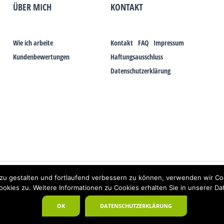
ÜBER MICH
KONTAKT
Wie ich arbeite
Kontakt
FAQ
Impressum
Kundenbewertungen
Haftungsausschluss
Datenschutzerklärung
Elektrosmog und gesundheitlichen Problemen aufzeigen, ist es von der praktischen Sc
zu gestalten und fortlaufend verbessern zu können, verwenden wir Co
s galt auch über Jahrzehnte für die Akkupunktur und die Homöopathie. Sie suchen ei
kies zu. Weitere Informationen zu Cookies erhalten Sie in unserer Da
OK
DATENSCHUTZERKLÄRUNG