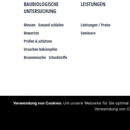
BAUBIOLOGISCHE
LEISTUNGEN
UNTERSUCHUNG
Messen
Gesund schlafen
Leistungen / Preise
Bewerten
Seminare
Prüfen & schützen
Ursachen bekämpfen
Brunnensuche
Schadstoffe
Hinweis: Trotz zahlreicher Studien, die einen Zusammenhang zwischen 
Verwendung von Cookies:
Um unsere Webseite für Sie optimal 
und Erdstrahlen gesundheitliche Auswirkungen haben können. Ähnliche
Schlaf!
Verwendung von Coo