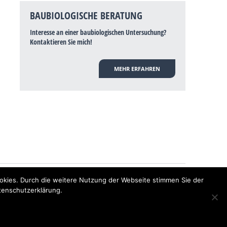
BAUBIOLOGISCHE BERATUNG
Interesse an einer baubiologischen Untersuchung?
Kontaktieren Sie mich!
MEHR ERFAHREN
hulmedizin bisher wissenschaftlich nicht anerkannt, dass Elektrosmog
okies. Durch die weitere Nutzung der Webseite stimmen Sie der
nen Baubiologen? Baubiologe Baldermnn - Ihr Spezialist für gesunden
tenschutzerklärung.